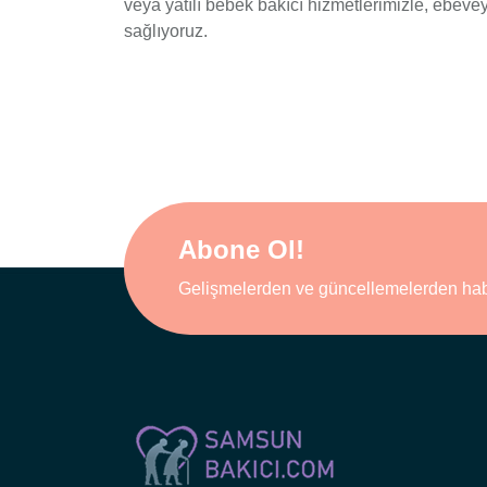
veya yatılı bebek bakıcı hizmetlerimizle, ebeve
sağlıyoruz.
Abone Ol!
Gelişmelerden ve güncellemelerden hab