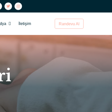
dya
İletişim
Randevu Al
ri