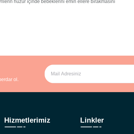
ynlerin huzur içinde bebeklerini emin ellere bırakmasını
erdar ol.
Hizmetlerimiz
Linkler