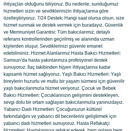
ihtiyaçları olduğunu biliyoruz. Bu nedenle, sunduğumuz
hizmetleri sizin ve sevdiklerinizin ihtiyaçlarına göre
özelleştiriyoruz. 7/24 Destek: Hangi saat olursa olsun, size
hizmet sunmak ve destek vermek için buradayız. Güvenlik
ve Memnuniyet Garantisi: Tüm bakıcılarımız, detaylı
referans kontrollerinden geçirilmiş ve alanında uzman
kişilerden oluşur. Sevdiklerinizi güvenle emanet
edebilirsiniz. Hizmet Alanlarımız Hasta Bakıcı Hizmetleri:
Samsun’da hasta yakınlarınıza profesyonel destek
sunuyoruz. İlaç takibinden hijyen ihtiyaçlarına kadar
kapsamlı hizmet sağlıyoruz. Yaşlı Bakıcı Hizmetleri: Yaşlı
bireylerin huzurlu ve mutlu bir yaşam sürmesi için güvenilir
yaşlı bakıcılarımızla hizmet veriyoruz. Çocuk ve Bebek
Bakıcı Hizmetleri: Çocuklarınızın gelişimini destekleyen,
sevgi dolu bir ortam sağlayan bakıcılarımızla yanınızdayız.
Yabancı Dadı Hizmetleri: Çocuğunuzun kültürel
farkındalığını ve yabancı dil becerilerini geliştirmek için
yabancı dadı hizmetleri sunuyoruz. Hasta Refakatçi
Hizmetleri: Hastalarınıza refakat ederek, hem onların hem